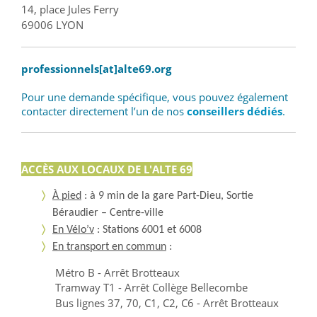
14, place Jules Ferry
69006 LYON
professionnels[at]alte69.org
Pour une demande spécifique, vous pouvez également
contacter directement l’un de nos
conseillers dédiés
.
ACCÈS AUX LOCAUX DE L'ALTE 69
À pied
: à 9 min de la gare Part-Dieu, Sortie
Béraudier – Centre-ville
En Vélo’v
: Stations 6001 et 6008
En transport en commun
:
Métro B - Arrêt Brotteaux
Tramway T1 - Arrêt Collège Bellecombe
Bus lignes 37, 70, C1, C2, C6 - Arrêt Brotteaux