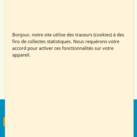
Envoyer
Bonjour, notre site utilise des traceurs (cookies) à des
fins de collectes statistiques. Nous requérons votre
accord pour activer ces fonctionnalités sur votre
appareil.
Nous suivre
S'inscrire à la newsletter
Contact
English page
Mentions légales
RGPD