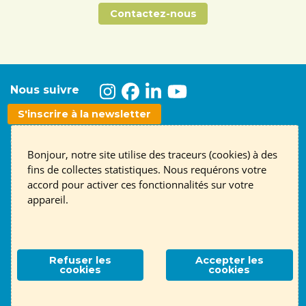
Contactez-nous
Nous suivre
S'inscrire à la newsletter
Contact
English page
Mentions légales
RGPD
Bonjour, notre site utilise des traceurs (cookies) à des
fins de collectes statistiques. Nous requérons votre
Association ALTE 69
- 14 place Jules Ferry, 69006 Lyon
accord pour activer ces fonctionnalités sur votre
appareil.
Contactez-nous !
Refuser les
Accepter les
cookies
cookies