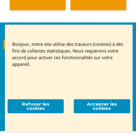
Nous suivre
Bonjour, notre site utilise des traceurs (cookies) à des
S'inscrire à la newsletter
fins de collectes statistiques. Nous requérons votre
Contact
English page
Mentions légales
RGPD
accord pour activer ces fonctionnalités sur votre
appareil.
Association ALTE 69
- 14 place Jules Ferry, 69006 Lyon
Contactez-nous !
Refuser les
Accepter les
cookies
cookies