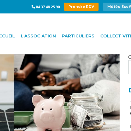
04 37 48 25 90
Prendre RDV
Météo Éco
CCUEIL
L'ASSOCIATION
PARTICULIERS
COLLECTIVIT