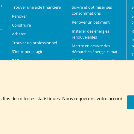
du
Trouver une aide financière
Suivre et optimiser ses
S
consommations
Rénover
S
Rénover un bâtiment
c
Construire
s.
Installer des énergies
R
Acheter
renouvelables
I
Trouver un professionnel
Mettre en oeuvre des
r
S'informer et agir
démarches énergie-climat
T
FAQ
Mobiliser pour la transition
D
énergétique
Trouver un financement
ire à la newsletter
es fins de collectes statistiques. Nous requérons votre accord