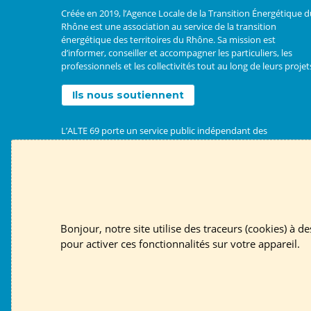
Créée en 2019, l’Agence Locale de la Transition Énergétique 
Rhône est une association au service de la transition
énergétique des territoires du Rhône. Sa mission est
d’informer, conseiller et accompagner les particuliers, les
professionnels et les collectivités tout au long de leurs projet
Ils nous soutiennent
L’ALTE 69 porte un service public indépendant des
fournisseurs d’énergie et de matériaux.
Nous suivre
S'inscr
Bonjour, notre site utilise des traceurs (cookies) à d
Contact
English page
Mentions légales
RGPD
pour activer ces fonctionnalités sur votre appareil.