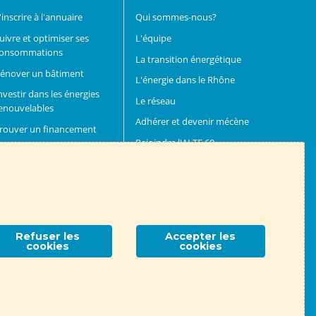
'inscrire à l'annuaire
Qui sommes-nous?
uivre et optimiser ses
L'équipe
onsommations
La transition énergétique
énover un bâtiment
L'énergie dans le Rhône
nvestir dans les énergies
Le réseau
enouvelables
Adhérer et devenir mécène
rouver un financement
Rejoindre l'ALTE 69
evenir partenaire
Association ALTE 69
- 14 place Jules Ferry, 69006 Lyon
Refuser les
Accepter les
cookies
cookies
Contactez-nous !