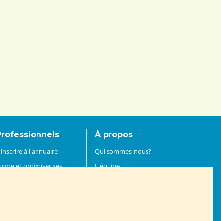
Professionnels
À propos
'inscrire à l'annuaire
Qui sommes-nous?
uivre et optimiser ses
L'équipe
onsommations
La transition énergétique
énover un bâtiment
L'énergie dans le Rhône
nvestir dans les énergies
Le réseau
enouvelables