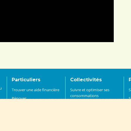
Particuliers
Collectivités
du
Trouver une aide financière
Suivre et optimiser ses
S
consommations
Rénover
S
Rénover un bâtiment
c
Construire
s.
Installer des énergies
R
Acheter
renouvelables
I
Trouver un professionnel
Mettre en oeuvre des
r