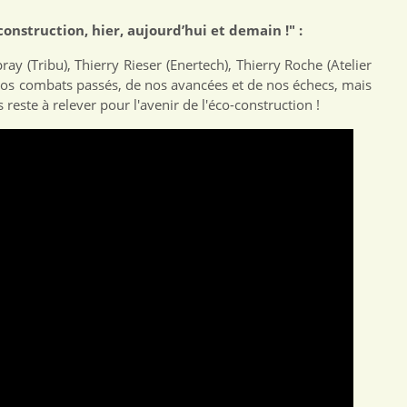
construction, hier, aujourd’hui et demain !" :
ray (Tribu), Thierry Rieser (Enertech), Thierry Roche (Atelier
 nos combats passés, de nos avancées et de nos échecs, mais
 reste à relever pour l'avenir de l'éco-construction !