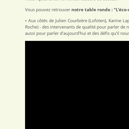
Vous pouvez retrouver
notre table ronde : "L’éco-
• Aux côtés de Julien Courbière (Lofoten), Karine Lap
Roche) - des intervenants de qualité pour parler de
aussi pour parler d'aujourd'hui et des défis qu'il nous