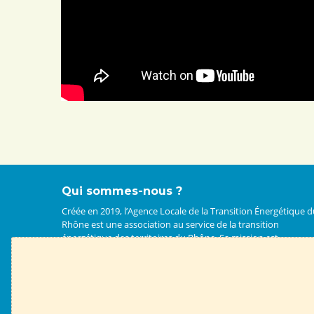
Qui sommes-nous ?
Créée en 2019, l’Agence Locale de la Transition Énergétique 
Rhône est une association au service de la transition
énergétique des territoires du Rhône. Sa mission est
d’informer, conseiller et accompagner les particuliers, les
professionnels et les collectivités tout au long de leurs projet
Ils nous soutiennent