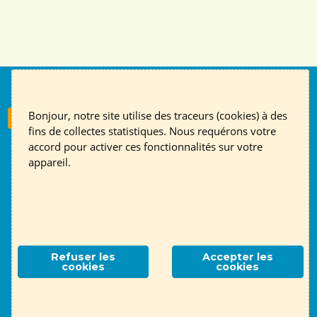
Nous suivre
Bonjour, notre site utilise des traceurs (cookies) à des
S'inscrire à la newsletter
fins de collectes statistiques. Nous requérons votre
accord pour activer ces fonctionnalités sur votre
Contact
English page
Mentions légales
RGPD
appareil.
Association ALTE 69
- 14 place Jules Ferry, 69006 Lyon
Contactez-nous !
Refuser les
Accepter les
cookies
cookies