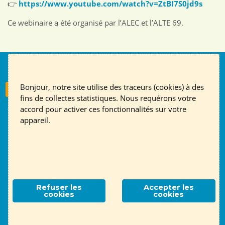
👉
https://www.youtube.com/watch?v=ZtBI7S0jd9s
Ce webinaire a été organisé par l’ALEC et l’ALTE 69.
Nous suivre
Bonjour, notre site utilise des traceurs (cookies) à des
S'inscrire à la newsletter
fins de collectes statistiques. Nous requérons votre
accord pour activer ces fonctionnalités sur votre
Contact
English page
Mentions légales
RGPD
appareil.
Association ALTE 69
- 14 place Jules Ferry, 69006 Lyon
Contactez-nous !
Refuser les
Accepter les
cookies
cookies