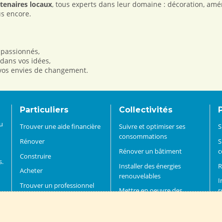
tenaires locaux
, tous experts dans leur domaine : décoration, amé
us encore.
 passionnés,
ans vos idées,
à vos envies de changement.
Particuliers
Collectivités
du
Trouver une aide financière
Suivre et optimiser ses
S
consommations
Rénover
S
Rénover un bâtiment
c
Construire
s.
Installer des énergies
R
Acheter
renouvelables
I
Trouver un professionnel
Mettre en oeuvre des
r
S'informer et agir
démarches énergie-climat
T
FAQ
Mobiliser pour la transition
D