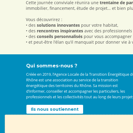
Cette journée conviviale réunira une
trentaine de par
immobilier, financement, étude de projet… et bien pl
Vous découvrirez :
• des
solutions innovantes
pour votre habitat,
• des
rencontres inspirantes
avec des professionnels
• des
conseils personnalisés
pour vous accompagner d
• et peut-être l’élan qu’il manquait pour donner vie 
Qui sommes-nous ?
Créée en 2019, l’Agence Locale de la Transition Énergétique 
Rhône est une association au service de la transition
énergétique des territoires du Rhône. Sa mission est
d’informer, conseiller et accompagner les particuliers, les
professionnels et les collectivités tout au long de leurs projet
Ils nous soutiennent
L’ALTE 69 porte un service public indépendant des
fournisseurs d’énergie et de matériaux.