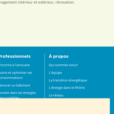
nagement intérieur et extérieur, rénovation,
Professionnels
À propos
'inscrire à l'annuaire
Qui sommes-nous?
uivre et optimiser ses
L'équipe
onsommations
La transition énergétique
énover un bâtiment
L'énergie dans le Rhône
nvestir dans les énergies
Le réseau
enouvelables
Adhérer et devenir mécène
rouver un financement
Rejoindre l'ALTE 69
evenir partenaire