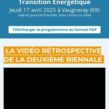
Transition Énergétique
Jeudi 17 avril 2025 à Vaugneray (69)
Salle de spectacle l’InterValle, 18 bis Chemin du Stade
Télécharger le programmme au format PDF
LA VIDÉO RÉTROSPECTIVE
DE LA DEUXIÈME BIENNALE