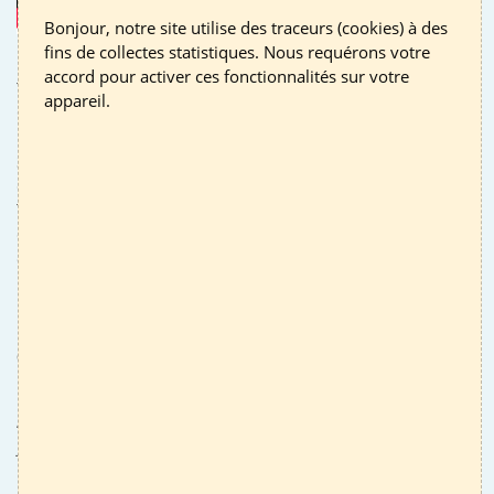
Bonjour, notre site utilise des traceurs (cookies) à des
fins de collectes statistiques. Nous requérons votre
Le 24 avril 2023 avait lieu la Première Biennale des
accord pour activer ces fonctionnalités sur votre
Territoires en transitionS du Rhône. Messieurs Christophe
appareil.
GUILLOTEAU et Jacky MÉNICHON, Présidents du
Département du Rhône et de la Communauté de communes
Saône-Beaujolais ont invité les élus, cadres et techniciens
des collectivités territoriales du Rhône, au nom des quatre
Territoires à Énergie Positive du Rhône (Communauté de
communes Saône-Beaujolais, Communauté de communes
des Monts du Lyonnais, Communauté d'Agglomération de
l’Ouest Rhodanien, Syndicat de l’Ouest Lyonnais) et du
Département, à participer au
1er Rendez-Vous bisannuel
rhodanien pour les transitions énergétique,
climatique et écologique, et au lancement de
l’Académie de la Transition énergétique du Rhône.
Avec comme fil rouge
“De la formation à l’action”
, la
journée a été ponctuée de temps forts : le lancement de
l’Académie de la transition énergétique du Rhône, avec la