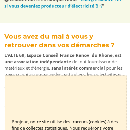
si vous deveniez producteur d’électricité ?
"
Vous avez du mal à vous y
retrouver dans vos démarches ?
L'ALTE 69, Espace Conseil France Rénov' du Rhône, est
une association indépendante
de tout fournisseur de
matériaux et d’énergie,
sans intérêt commercial
pour les
travaux, qui accompagne les particuliers, les collectivités et
les professionnels dans leurs démarches d'économies
d'énergie et leurs projets de rénovation énergétique
performante.
Contactez un conseiller ou une conseillère France Rénov' de
l'ALTE 69 pour vous faire accompagner gratuitement :
Bonjour, notre site utilise des traceurs (cookies) à des
au
04 37 48 25 90
fins de collectes statistiques. Nous requérons votre