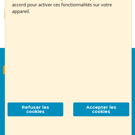
via le
formulaire de contact en ligne
accord pour activer ces fonctionnalités sur votre
appareil.
Contacter un conseiller ou une conseillère
Nous suivre
S'inscrire à la newsletter
Contact
English page
Mentions légales
RGPD
Association ALTE 69
- 14 place Jules Ferry, 69006 Lyon
Refuser les
Accepter les
cookies
cookies
Contactez-nous !